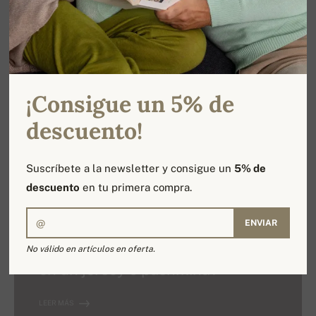
BLOG DE CACHEMIRA
Cachemira - ¿por qué
precisamente este nombre?
¡Consigue un 5% de
descuento!
LEER MÁS
Suscríbete a la newsletter y consigue un
5% de
descuento
en tu primera compra.
BLOG DE CACHEMIRA
ENVIAR
¿Cómo se convierte la cachemira
No válido en artículos en oferta.
en un jersey o pashmina?
LEER MÁS