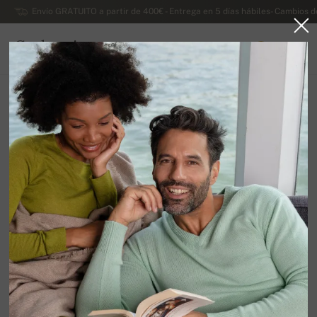
Envío GRATUITO a partir de 400€ - Entrega en 5 días hábiles- Cambios d
Cachemira
0
ESPAÑA
Blog
BLOG DE CACHEMIRA
Cachemira (tela) - información
básica en pocas palabras.
LEER MÁS