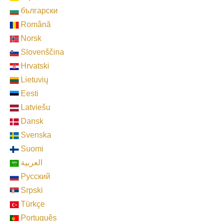
български
Română
Norsk
Slovenščina
Hrvatski
Lietuvių
Eesti
Latviešu
Dansk
Svenska
Suomi
العربية
Pусский
Srpski
Türkçe
Português