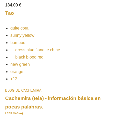
184,00 €
15
Tao
T
quite coral
sunny yellow
bamboo
dress blue flanelle chine
black blood red
new green
orange
+12
BLOG DE CACHEMIRA
BL
Cachemira (tela) - información básica en
Ca
pocas palabras.
n
LEER MÁS
LE