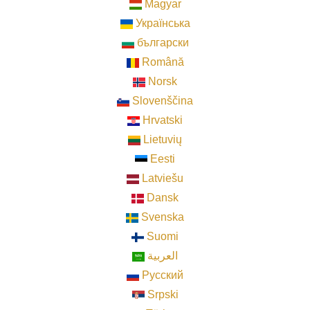
Magyar
Українська
български
Română
Norsk
Slovenščina
Hrvatski
Lietuvių
Eesti
Latviešu
Dansk
Svenska
Suomi
العربية
Pусский
Srpski