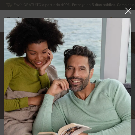
Envío GRATUITO a partir de 400€ - Entrega en 5 días hábiles- Cambios d
Cachemira
0
ESPAÑA
Pashmina – ¿lana o chal
tejido a mano?
BLOG DE CACHEMIRA
PETER GREŠA
Lana de pashmina - ¿Existe tal cosa? ¿Es esta lana