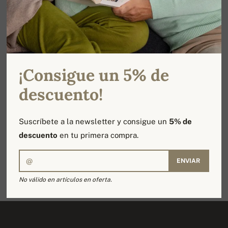
ENVIAR
Ofrecemos 100% cachemira
Hecho a mano en Nepal
¡Consigue un 5% de
descuento!
Tallas de XS a XXXXL
Entrega rápida
Suscríbete a la newsletter y consigue un
5% de
descuento
en tu primera compra.
ENVIAR
Rápido intercambio de productos
No válido en artículos en oferta.