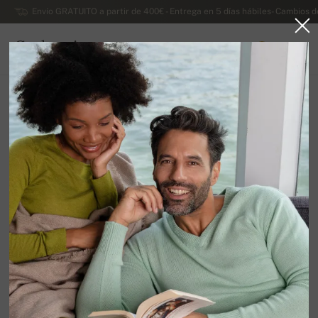
Envío GRATUITO a partir de 400€ - Entrega en 5 días hábiles- Cambios d
Cachemira
0
ESPAÑA
Cambio de contraseña
Introduzca por favor, el correo electrónico que utilizó
durante el registro.
Le mandaremos a esa dirección un enlace a la página
en la que podrá cambiar su contraseña. El enlace será
válido durante las siguientes 24 horas.
Correo electrónico para registro