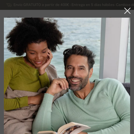
Envío GRATUITO a partir de 400€ - Entrega en 5 días hábiles- Cambios d
Cachemira
0
ESPAÑA
Ir a la página principal
Otros
Accesorios de cachemira