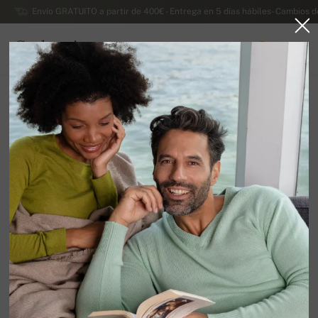
Envío GRATUITO a partir de 400€ - Entrega en 5 días hábiles- Cambios d
Cachemira
0
ESPAÑA
Ir a la página principal
Lujosos jerseys de cachemira de caballero
Cachemira Duvet de caballero