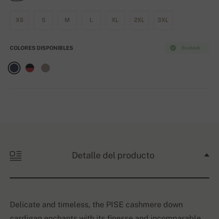
XS
S
M
L
XL
2XL
3XL
COLORES DISPONIBLES
En stock
Detalle del producto
Delicate and timeless, the PISE cashmere down
cardigan enchants with its finesse and incomparable