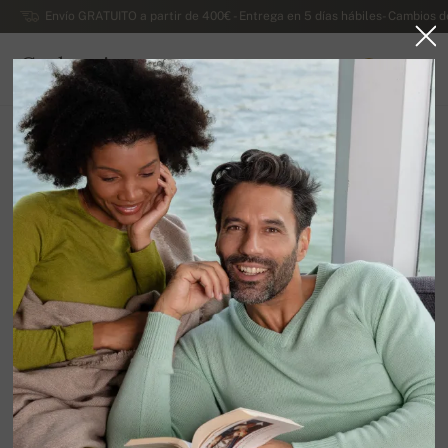
Envío GRATUITO a partir de 400€ - Entrega en 5 días hábiles- Cambios d
Cachemira
0
ESPAÑA
Ir a la página principal
Lujosos jerseys de cachemira de dama
Cachemira Duvet de señora