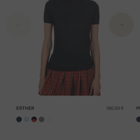
ESTHER
180,00 €
P