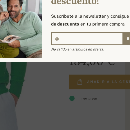
descuento!
Suscríbete a la newsletter y consigu
de descuento
en tu primera compra.
E
No válido en artículos en oferta.
184,00 €
AÑADIR A LA CES
new green