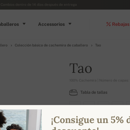
- Cambios dentro de 14 días después de entrega
balleros
Accessorios
Rebajas
llero
Colección básica de cachemira de caballero
Tao
Tao
100% Cachemira | Número de capas: 
Tabla de tallas
S
M
L
XL
¡Consigue un 5% 
COLORES DISPONIBLES