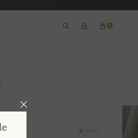
0
2
2XL
de
En stock