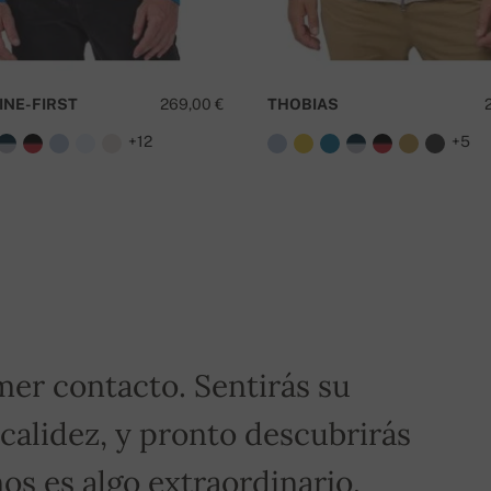
¿
INE-FIRST
269,00 €
THOBIAS
+12
+5
ero de pedido.
¡Para pedidos superiores a 400€,
mer contacto. Sentirás su
 calidez, y pronto descubrirás
os es algo extraordinario.