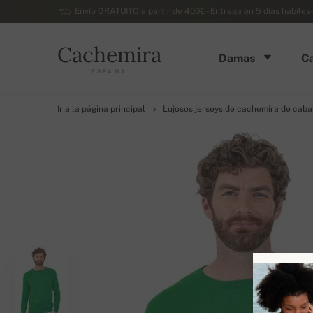
Envío GRATUITO a partir de 400€ - Entrega en 5 días hábiles
Cachemira
Damas
Ca
ESPAÑA
Ir a la página principal
Lujosos jerseys de cachemira de caba