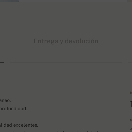
Entrega y devolución
M
áneo.
 profundidad.
N
alidad excelentes.