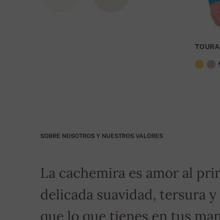
IBAN: SK7109000000000233073526
BIC: GIBASKBX
TOURA
Banco: Slovenská sporiteľňa a.s., Nitra
Por favor, indique como símbolo variable su núm
transporte gratuito!
SOBRE NOSOTROS Y NUESTROS VALORES
La cachemira es amor al pri
delicada suavidad, tersura y
que lo que tienes en tus man