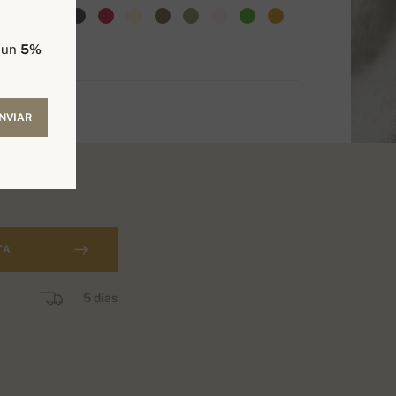
e un
5%
NVIAR
TA
5 días