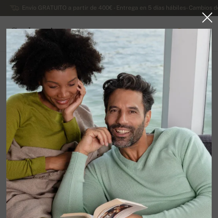
Envío GRATUITO a partir de 400€ - Entrega en 5 días hábiles- Cambios d
Cachemira
0
ESPAÑA
Ir a la página principal
Lujosos jerseys de cachemira de dama
Jersey de cuello vuelto de cachemira de señora