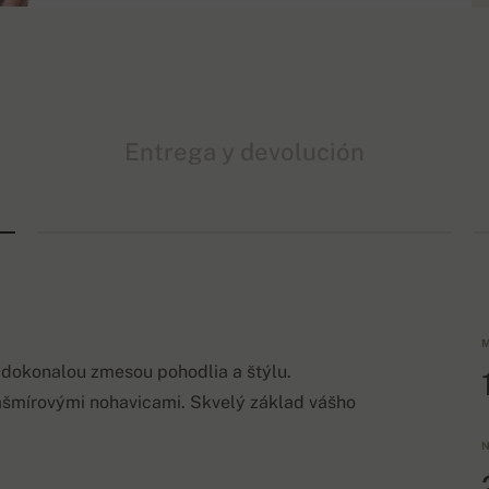
Entrega y devolución
M
 dokonalou zmesou pohodlia a štýlu.
ašmírovými nohavicami. Skvelý základ vášho
N