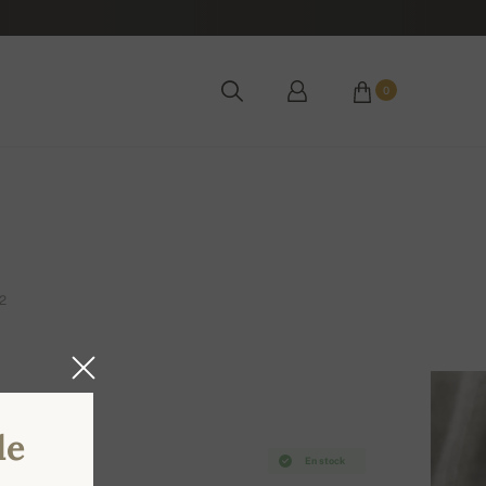
0
2
de
En stock