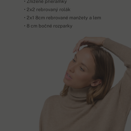
• Znížené prieramky
• 2x2 rebrovaný rolák
• 2x1 8cm rebrované manžety a lem
• 8 cm bočné rozparky