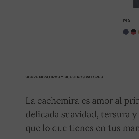
IBAN: SK7109000000000233073526
BIC: GIBASKBX
PIA
Banco: Slovenská sporiteľňa a.s., Nitra
Por favor, indique como símbolo variable su núm
transporte gratuito!
SOBRE NOSOTROS Y NUESTROS VALORES
La cachemira es amor al pri
delicada suavidad, tersura y
que lo que tienes en tus man