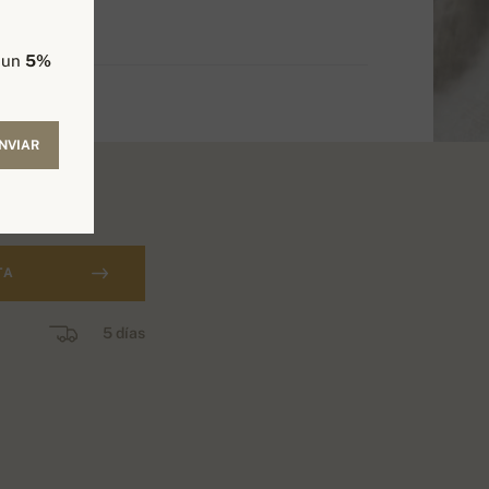
e un
5%
NVIAR
TA
5 días