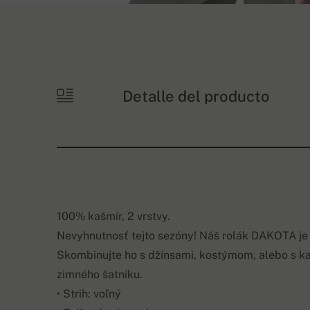
Detalle del producto
100% kašmír, 2 vrstvy.
Nevyhnutnosť tejto sezóny! Náš rolák DAKOTA je
Skombinujte ho s džínsami, kostýmom, alebo s k
zimného šatníku.
• Strih: voľný