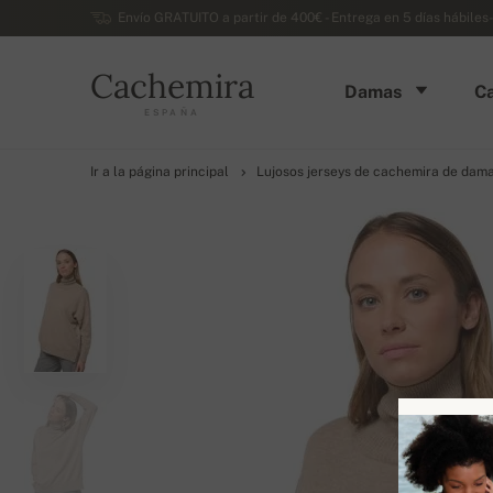
Envío GRATUITO a partir de 400€ - Entrega en 5 días hábiles
Cachemira
Damas
Ca
ESPAÑA
Ir a la página principal
Lujosos jerseys de cachemira de dam