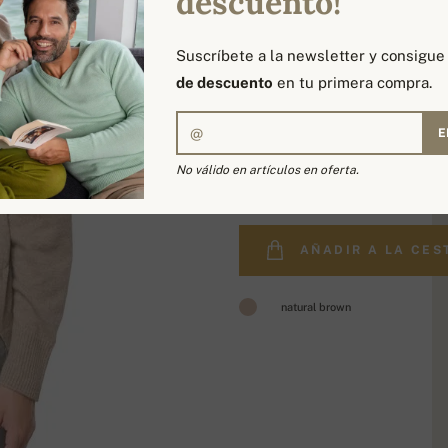
descuento!
Suscríbete a la newsletter y consigu
de descuento
en tu primera compra.
E
315,00 €
No válido en artículos en oferta.
AÑADIR A LA CES
natural brown