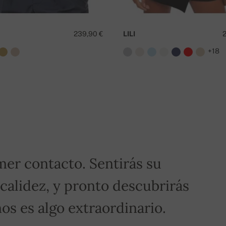
¿
239,90 €
LILI
+18
ero de pedido.
¡Para pedidos superiores a 400€,
mer contacto. Sentirás su
 calidez, y pronto descubrirás
os es algo extraordinario.