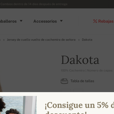
- Cambios dentro de 14 días después de entrega
balleros
Accessorios
Rebajas
a
Jersey de cuello vuelto de cachemira de señora
Dakota
Dakota
100% Cachemira | Número de capas: 
Tabla de tallas
XS
S
¡Consigue un 5% 
COLORES DISPONIBLES