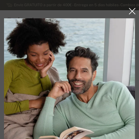
Envío GRATUITO a partir de 400€ - Entrega en 5 días hábiles- Cambios d
Cachemira
0
ESPAÑA
Ir a la página principal
Lujosos jerseys de cachemira de dama
Jerseys de cachemira de señora cuello en V