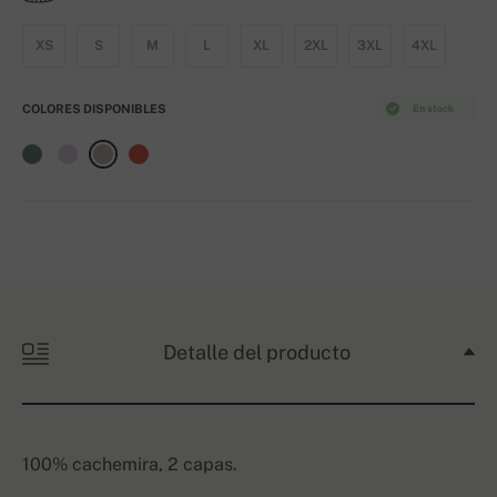
XS
S
M
L
XL
2XL
3XL
4XL
COLORES DISPONIBLES
En stock
Detalle del producto
100% cachemira, 2 capas.