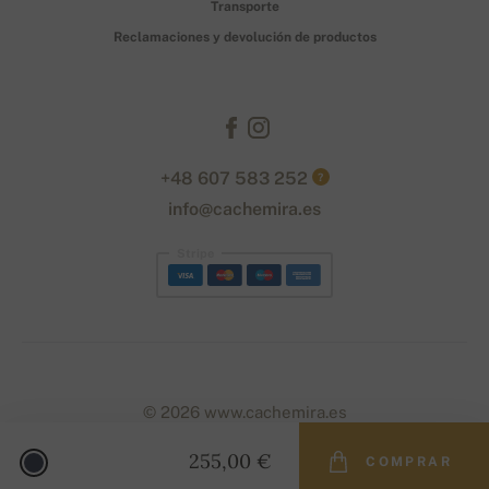
Transporte
Reclamaciones y devolución de productos
+48 607 583 252
?
info@cachemira.es
Stripe
© 2026 www.cachemira.es
255,00 €
COMPRAR
Designed with
by
naum
. | Powered by
Simplia.cz
.