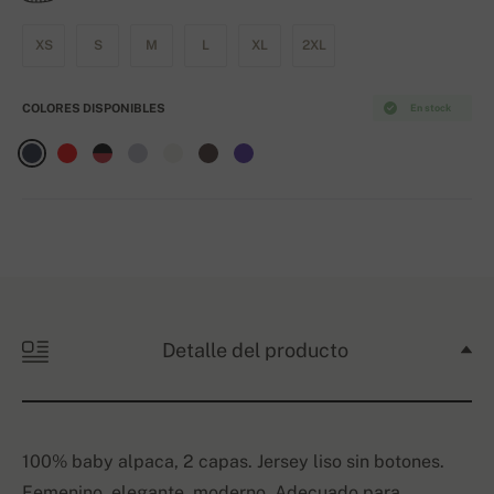
XS
S
M
L
XL
2XL
COLORES DISPONIBLES
En stock
Detalle del producto
100% baby alpaca, 2 capas. Jersey liso sin botones.
Femenino, elegante, moderno. Adecuado para