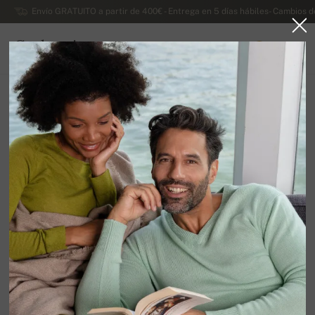
Envío GRATUITO a partir de 400€ - Entrega en 5 días hábiles- Cambios d
Cachemira
0
ESPAÑA
Ir a la página principal
Lujosos jerseys de cachemira de dama
Jerseys de señora de alpaca