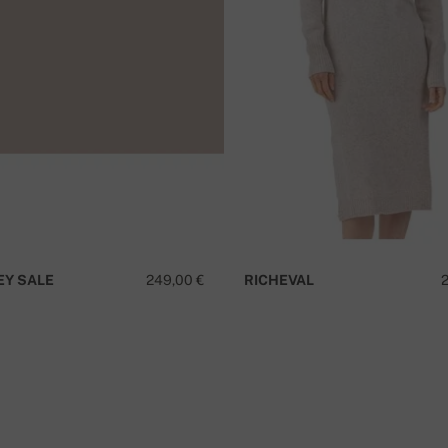
o
¿
Y SALE
249,00 €
RICHEVAL
ero de pedido.
¡Para pedidos superiores a 400€,