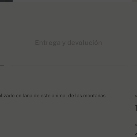
Entrega y devolución
alizado en lana de este animal de las montañas
M
N