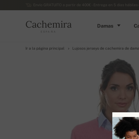
Envío GRATUITO a partir de 400€ - Entrega en 5 días hábiles
Cachemira
Damas
Ca
ESPAÑA
Ir a la página principal
Lujosos jerseys de cachemira de dam