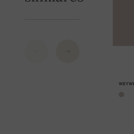
Modos de pag
1. Tarjeta de crédito
2. Transferencia bancaria
Número de cuenta:
IBAN: SK7109000000000233073526
BIC: GIBASKBX
WEYWE
Banco: Slovenská sporiteľňa a.s., Nitra
Por favor, indique como símbolo variable su núm
transporte gratuito!