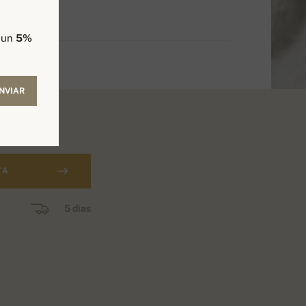
e un
5%
NVIAR
TA
5 días