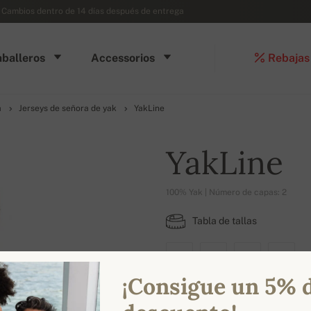
- Cambios dentro de 14 días después de entrega
balleros
Accessorios
Rebajas
a
Jerseys de señora de yak
YakLine
YakLine
100% Yak | Número de capas: 2
Tabla de tallas
S
L
2XL
3XL
¡Consigue un 5% 
COLORES DISPONIBLES