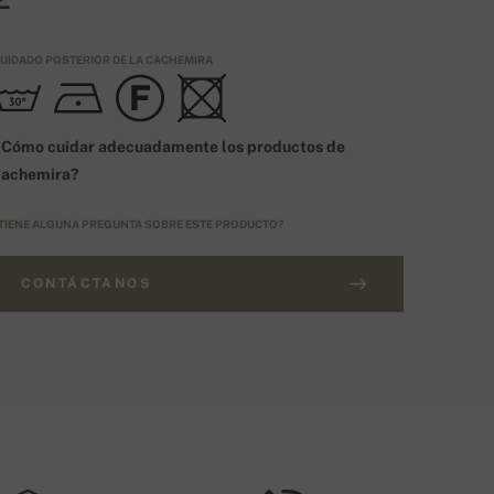
UIDADO POSTERIOR DE LA CACHEMIRA
¿Cómo cuidar adecuadamente los productos de
cachemira?
TIENE ALGUNA PREGUNTA SOBRE ESTE PRODUCTO?
CONTÁCTANOS
EDIDOS DE MÁS DE 400€
IPO DE TALLA
Envío gratis
EU