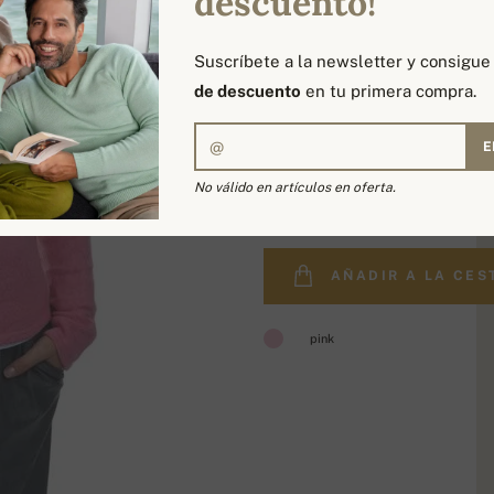
descuento!
Suscríbete a la newsletter y consigu
de descuento
en tu primera compra.
E
209,00 €
No válido en artículos en oferta.
AÑADIR A LA CES
pink