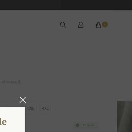
0
 de capas: 2
XL
2XL
3XL
4XL
de
En stock