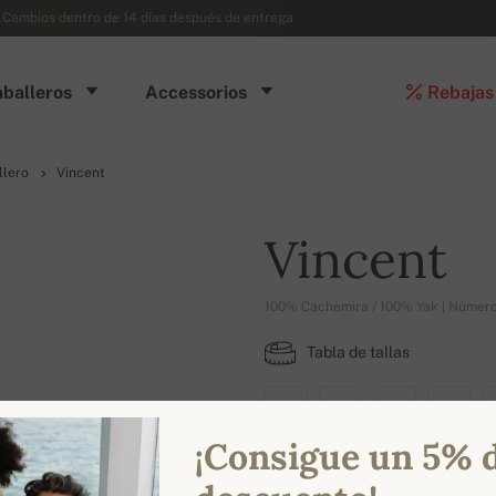
- Cambios dentro de 14 días después de entrega
balleros
Accessorios
Rebajas
llero
Vincent
Vincent
100% Cachemira / 100% Yak | Número
Tabla de tallas
XS
S
M
L
¡Consigue un 5% 
COLORES DISPONIBLES