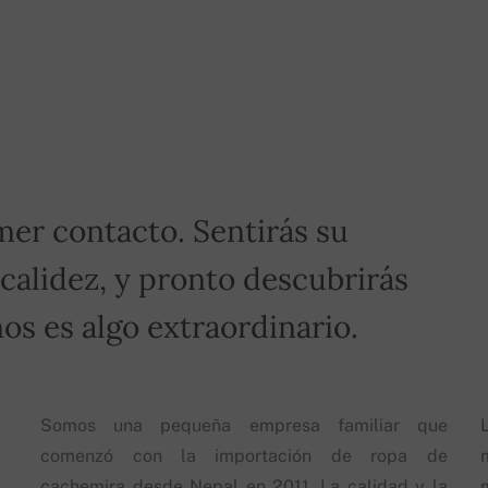
ero de pedido.
¡Para pedidos superiores a 400€,
mer contacto. Sentirás su
 calidez, y pronto descubrirás
os es algo extraordinario.
Somos una pequeña empresa familiar que
comenzó con la importación de ropa de
cachemira desde Nepal en 2011. La calidad y la