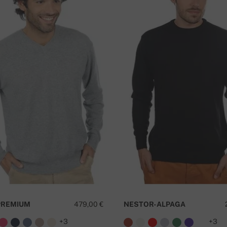
65 cm
64 cm
 después de realizar su pedido.
se realiza por adelantado, mediante
66 cm
67 cm
ormalmente entre 4 y 7 días después de la
o
¿
PREMIUM
479,00 €
NESTOR-ALPAGA
+3
+3