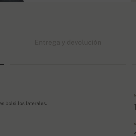
Entrega y devolución
M
s bolsillos laterales.
N