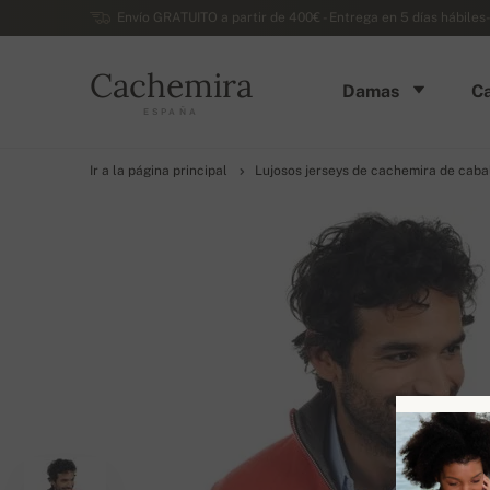
Envío GRATUITO a partir de 400€ - Entrega en 5 días hábiles
Cachemira
Damas
Ca
ESPAÑA
Ir a la página principal
Lujosos jerseys de cachemira de caba