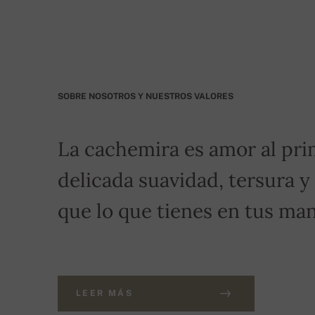
Por favor, indique como símbolo variable su núm
transporte gratuito!
SOBRE NOSOTROS Y NUESTROS VALORES
La cachemira es amor al pri
delicada suavidad, tersura y
que lo que tienes en tus man
LEER MÁS