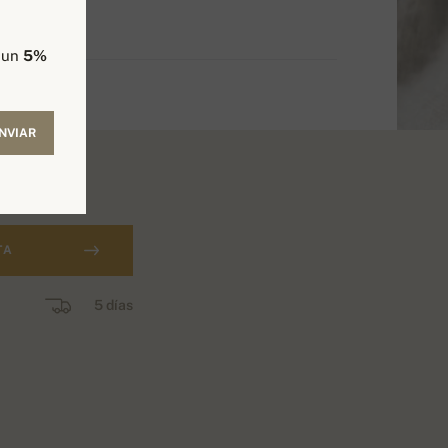
e un
5%
NVIAR
TA
5 días