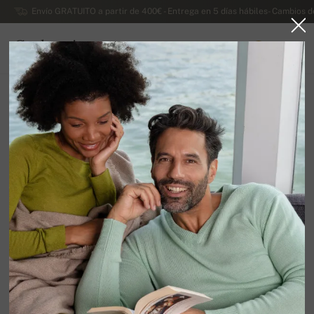
Envío GRATUITO a partir de 400€ - Entrega en 5 días hábiles- Cambios d
Cachemira
0
ESPAÑA
Ir a la página principal
Rebajas
OTROS