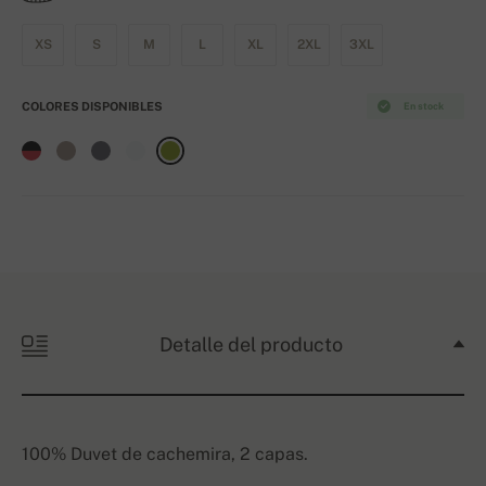
XS
S
M
L
XL
2XL
3XL
COLORES DISPONIBLES
En stock
Detalle del producto
100% Duvet de cachemira, 2 capas.