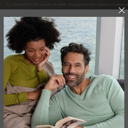
Envío GRATUITO a partir de 400€ - Entrega en 5 días hábiles- Cambios d
Cachemira
0
ESPAÑA
Ir a la página principal
Lujosos jerseys de cachemira de dama
Homewear