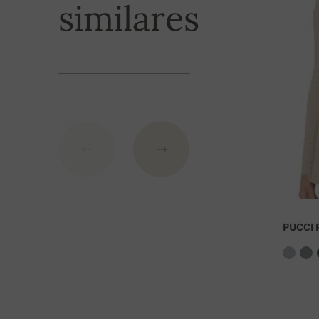
similares
recepción de la transferencia.
Modos de pag
1. Tarjeta de crédito
2. Transferencia bancaria
Número de cuenta:
IBAN: SK7109000000000233073526
BIC: GIBASKBX
PUCCI
Banco: Slovenská sporiteľňa a.s., Nitra
Por favor, indique como símbolo variable su núm
transporte gratuito!