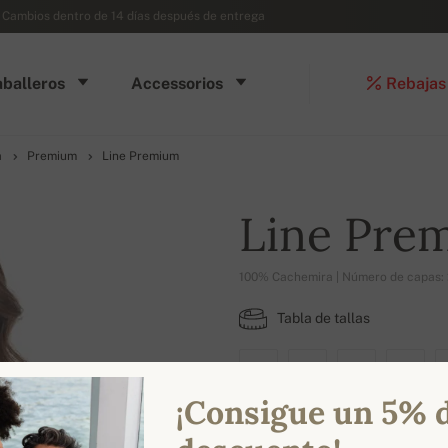
- Cambios dentro de 14 días después de entrega
balleros
Accessorios
Rebajas
a
Premium
Line Premium
Line Pre
100% Cachemira | Número de capas: 
Tabla de tallas
XS
S
M
L
¡Consigue un 5% 
COLORES DISPONIBLES