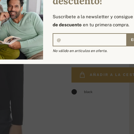
descuento!
Suscríbete a la newsletter y consigu
de descuento
en tu primera compra.
E
304,00 €
No válido en artículos en oferta.
AÑADIR A LA CES
black