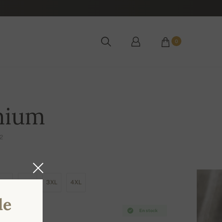
0
mium
2
XL
2XL
3XL
4XL
de
En stock