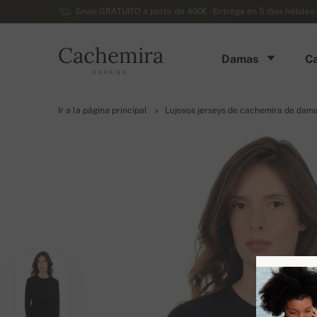
Envío GRATUITO a partir de 400€ - Entrega en 5 días hábiles
Cachemira
Damas
Ca
ESPAÑA
Ir a la página principal
Lujosos jerseys de cachemira de dam