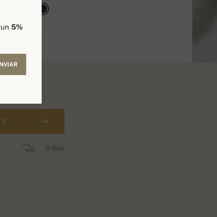
e un
5%
NVIAR
TA
5 días