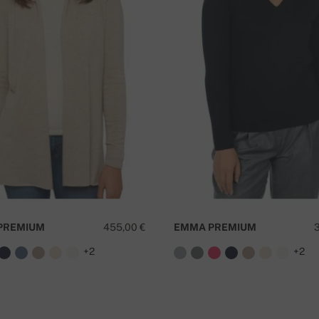
o
¿
 PREMIUM
455,00 €
EMMA PREMIUM
+2
+2
ero de pedido.
¡Para pedidos superiores a 400€,