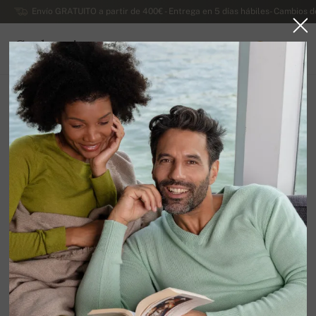
Envío GRATUITO a partir de 400€ - Entrega en 5 días hábiles- Cambios d
Cachemira
0
ESPAÑA
Ir a la página principal
Rebajas