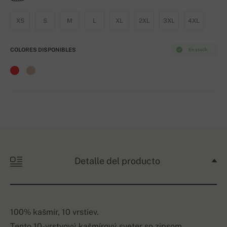
XS
S
M
L
XL
2XL
3XL
4XL
COLORES DISPONIBLES
En stock
Detalle del producto
100% kašmír, 10 vrstiev.
Tento 10-vrstvový kašmírový sveter so zipsom