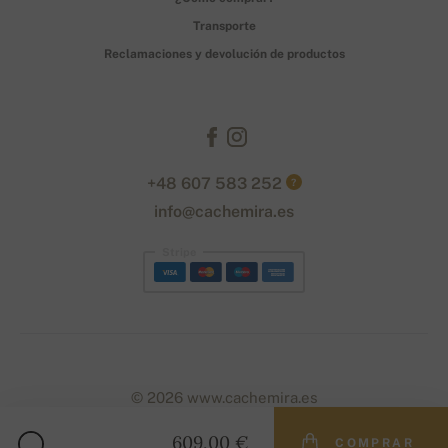
Transporte
Reclamaciones y devolución de productos
+48 607 583 252
?
info@cachemira.es
Stripe
© 2026 www.cachemira.es
609,00 €
COMPRAR
Designed with
by
naum
. | Powered by
Simplia.cz
.