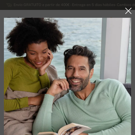
Envío GRATUITO a partir de 400€ - Entrega en 5 días hábiles- Cambios d
Cachemira
0
ESPAÑA
Ir a la página principal
Lujosos jerseys de cachemira de caballero
Jersey de cachemira de caballero con cremallera