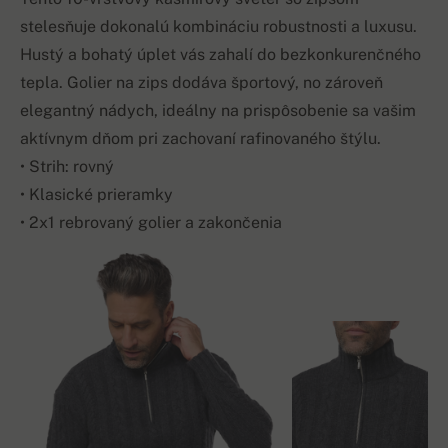
stelesňuje dokonalú kombináciu robustnosti a luxusu.
Hustý a bohatý úplet vás zahalí do bezkonkurenčného
tepla. Golier na zips dodáva športový, no zároveň
elegantný nádych, ideálny na prispôsobenie sa vašim
aktívnym dňom pri zachovaní rafinovaného štýlu.
• Strih: rovný
• Klasické prieramky
• 2x1 rebrovaný golier a zakončenia