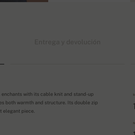
Entrega y devolución
enchants with its cable knit and stand-up
M
des both warmth and structure. Its double zip
t elegant piece.
N