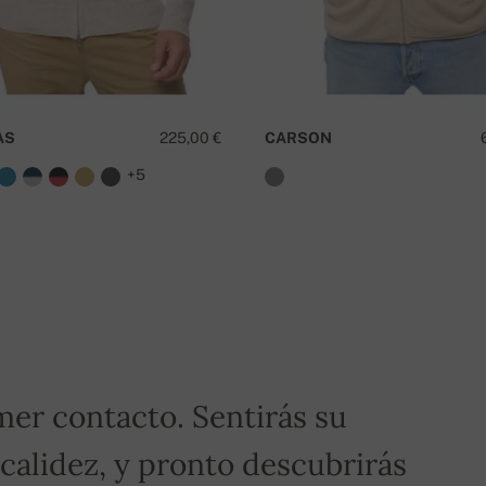
¿
AS
225,00 €
CARSON
+5
ero de pedido.
¡Para pedidos superiores a 400€,
mer contacto. Sentirás su
 calidez, y pronto descubrirás