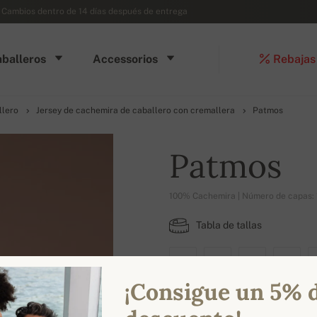
- Cambios dentro de 14 días después de entrega
balleros
Accessorios
Rebajas
llero
Jersey de cachemira de caballero con cremallera
Patmos
Patmos
100% Cachemira | Número de capas: 
Tabla de tallas
XS
S
M
L
¡Consigue un 5% 
COLORES DISPONIBLES