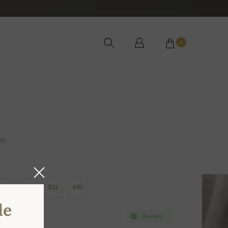
0
10
XL
2XL
3XL
4XL
de
En stock