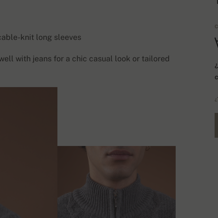
C
 cable-knit long sleeves
ll with jeans for a chic casual look or tailored
¿