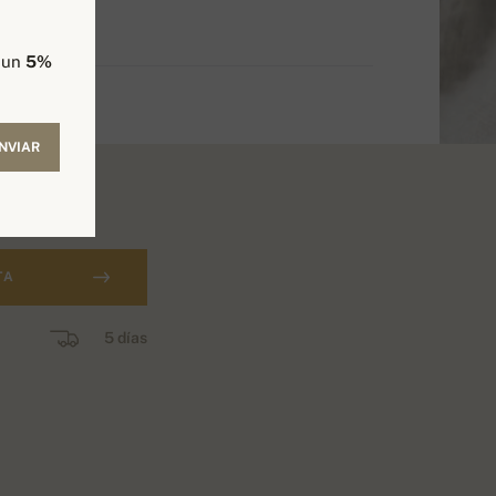
e un
5%
NVIAR
TA
5 días