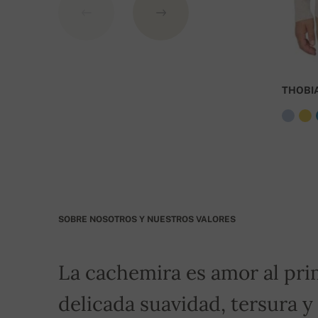
Número de cuenta:
IBAN: SK7109000000000233073526
BIC: GIBASKBX
THOBI
Banco: Slovenská sporiteľňa a.s., Nitra
Por favor, indique como símbolo variable su núm
transporte gratuito!
SOBRE NOSOTROS Y NUESTROS VALORES
La cachemira es amor al pri
delicada suavidad, tersura y