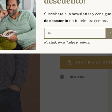
descuento!
Suscríbete a la newsletter y consigu
de descuento
en tu primera compra.
E
699,00 €
No válido en artículos en oferta.
AÑADIR A LA CES
dove chine