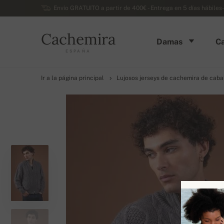
Envío GRATUITO a partir de 400€ - Entrega en 5 días hábiles
Cachemira
Damas
Ca
ESPAÑA
Ir a la página principal
Lujosos jerseys de cachemira de caba