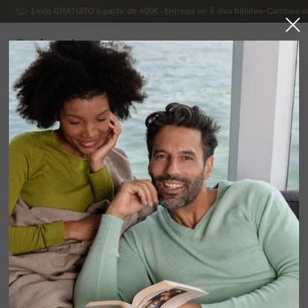
Envío GRATUITO a partir de 400€ - Entrega en 5 días hábiles- Cambios d
Cachemira
0
ESPAÑA
Ir a la página principal
Rebajas
JERSEYS DE SEÑORA