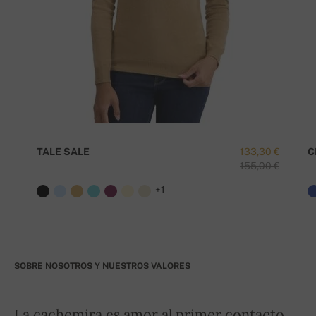
TALE SALE
133,30 €
C
155,00 €
+1
SOBRE NOSOTROS Y NUESTROS VALORES
La cachemira es amor al primer contacto.