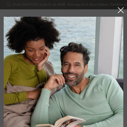
Envío GRATUITO a partir de 400€ - Entrega en 5 días hábiles- Cambios d
Cachemira
0
ESPAÑA
Ir a la página principal
Rebajas