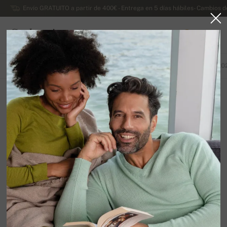
Envío GRATUITO a partir de 400€ - Entrega en 5 días hábiles- Cambios d
Cachemira
0
ESPAÑA
TODOS LOS PRODUCTOS
PRIMAVERA / VERANO
EXCLUSIVA 20
Con botones
12
Ordenar por
Filtro