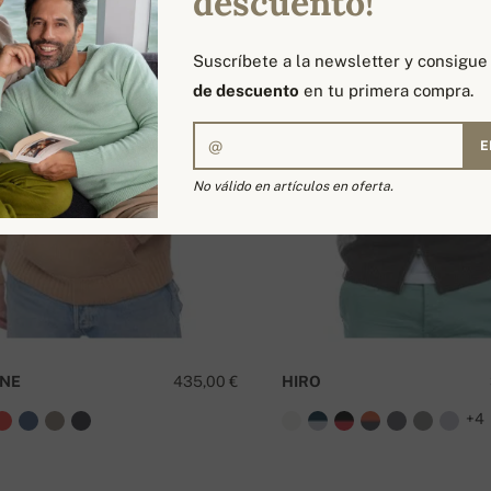
descuento!
Suscríbete a la newsletter y consigu
de descuento
en tu primera compra.
E
No válido en artículos en oferta.
NE
435,00 €
HIRO
+4