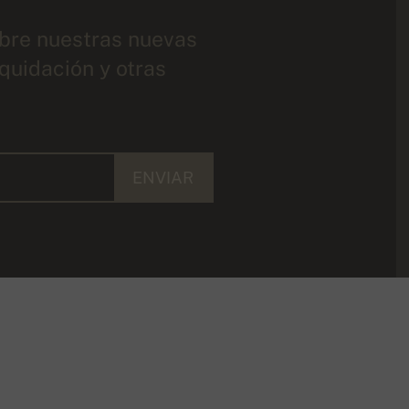
bre nuestras nuevas
iquidación y otras
ENVIAR