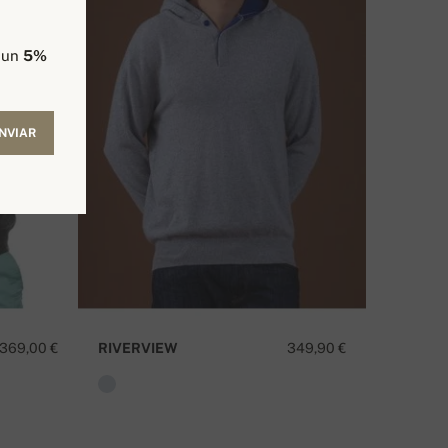
e un
5%
NVIAR
369,00 €
RIVERVIEW
349,90 €