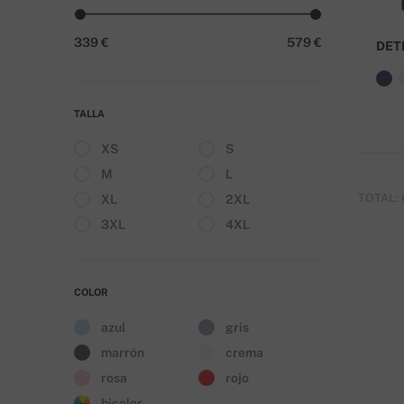
339 €
579 €
DET
TALLA
XS
S
M
L
TOTAL: 
XL
2XL
3XL
4XL
COLOR
azul
gris
marrón
crema
rosa
rojo
bicolor