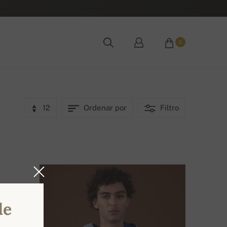
0
12
Ordenar por
Filtro
de