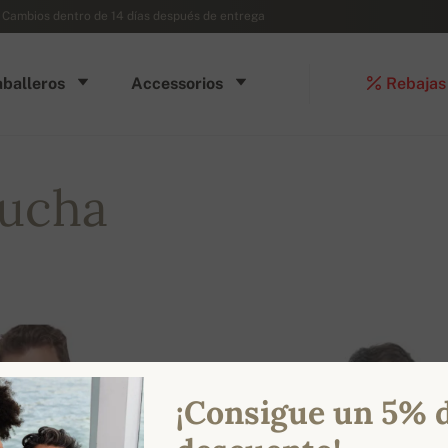
- Cambios dentro de 14 días después de entrega
balleros
Accessorios
Rebajas
pucha
¡Consigue un 5% 