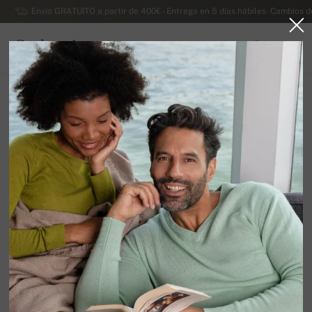
Envío GRATUITO a partir de 400€ - Entrega en 5 días hábiles- Cambios d
Cachemira
0
ESPAÑA
Ir a la página principal
Lujosos jerseys de cachemira de caballero
Jerseys de cachemira de caballero con botones