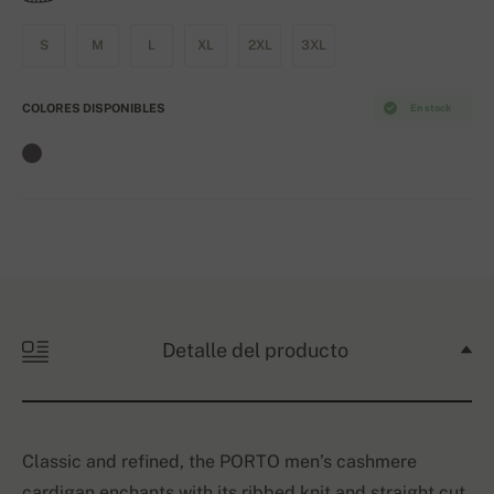
S
M
L
XL
2XL
3XL
COLORES DISPONIBLES
En stock
Detalle del producto
Classic and refined, the PORTO men’s cashmere
cardigan enchants with its ribbed knit and straight cut.