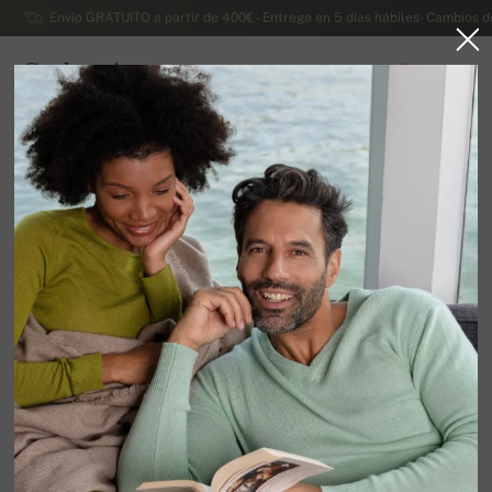
Envío GRATUITO a partir de 400€ - Entrega en 5 días hábiles- Cambios d
Cachemira
0
ESPAÑA
Ir a la página principal
Rebajas
JERSEYS DE SEÑORA