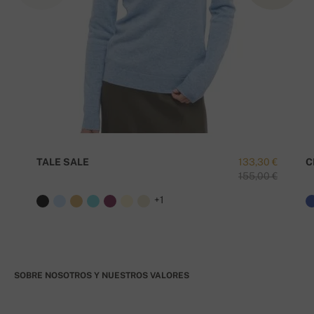
TALE SALE
133,30 €
C
155,00 €
+1
SOBRE NOSOTROS Y NUESTROS VALORES