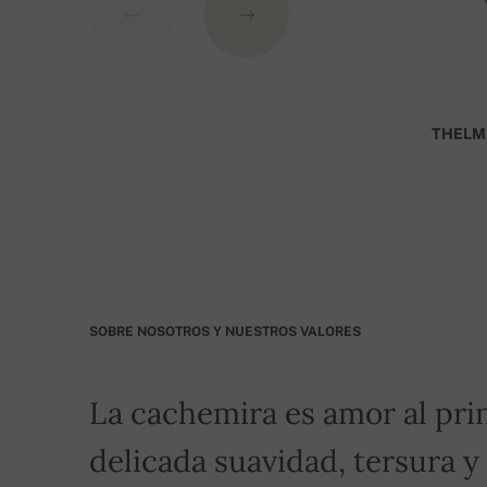
Número de cuenta:
IBAN: SK7109000000000233073526
BIC: GIBASKBX
THELM
Banco: Slovenská sporiteľňa a.s., Nitra
Por favor, indique como símbolo variable su núm
transporte gratuito!
SOBRE NOSOTROS Y NUESTROS VALORES
La cachemira es amor al pri
delicada suavidad, tersura y