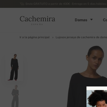
Envío GRATUITO a partir de 400€ - Entrega en 5 días hábiles
Cachemira
Damas
Ca
ESPAÑA
Ir a la página principal
Lujosos jerseys de cachemira de dam