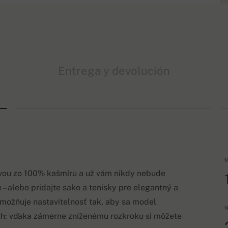
Entrega y devolución
M
avou zo 100% kašmíru a už vám nikdy nebude
– alebo pridajte sako a tenisky pre elegantný a
možňuje nastaviteľnosť tak, aby sa model
N
ôh: vďaka zámerne zníženému rozkroku si môžete