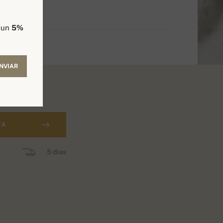
e un
5%
NVIAR
TA
5 días