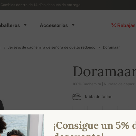
- Cambios dentro de 14 días después de entrega
balleros
Accessorios
Rebajas
a
Jerseys de cachemira de señora de cuello redondo
Doramaar
Doramaa
100% Cachemira | Número de capas: 
Tabla de tallas
XS
S
L
XL
¡Consigue un 5% 
COLORES DISPONIBLES