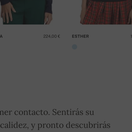
¿
A
224,00 €
ESTHER
ero de pedido.
¡Para pedidos superiores a 400€,
mer contacto. Sentirás su
 calidez, y pronto descubrirás