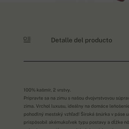
Detalle del producto
100% kašmír, 2 vrstvy.
Pripravte sa na zimu s našou dvojvrstvovou súpr
zima. Vrchol luxusu, ideálny na domáce leňošenie 
pohodlný mestský vzhľad! Široká šnúrka v páse u
prispôsobil akémukoľvek typu postavy a dĺžke n