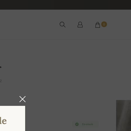
0
r
2
de
En stock