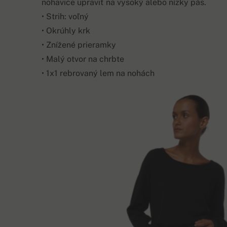
nohavice upraviť na vysoký alebo nízky pás.
• Strih: voľný
• Okrúhly krk
• Znížené prieramky
• Malý otvor na chrbte
• 1x1 rebrovaný lem na nohách