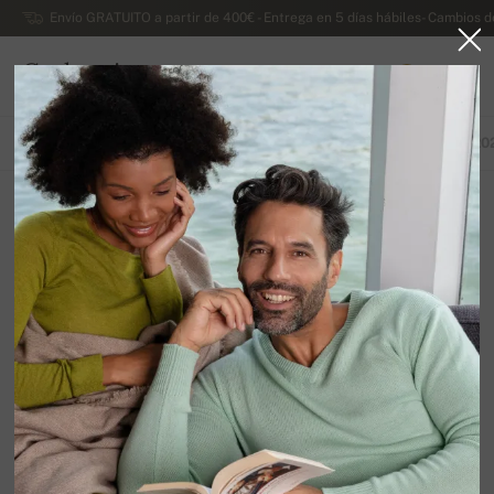
Envío GRATUITO a partir de 400€ - Entrega en 5 días hábiles- Cambios d
Cachemira
0
ESPAÑA
TODOS LOS PRODUCTOS
PRIMAVERA / VERANO
EXCLUSIVA 20
Cachemira y seda
12
Ordenar por
Filtro