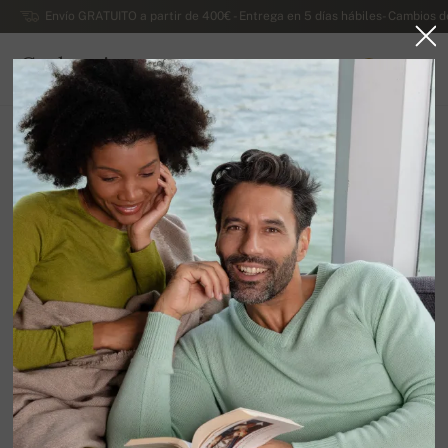
Envío GRATUITO a partir de 400€ - Entrega en 5 días hábiles- Cambios d
Cachemira
0
ESPAÑA
Ir a la página principal
Rebajas