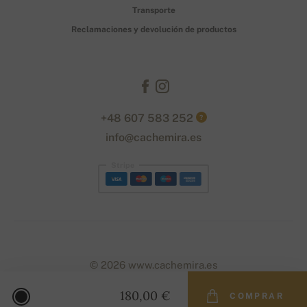
Transporte
Reclamaciones y devolución de productos
+48 607 583 252
?
info@cachemira.es
Stripe
© 2026 www.cachemira.es
180,00 €
COMPRAR
Designed with
by
naum
. | Powered by
Simplia.cz
.