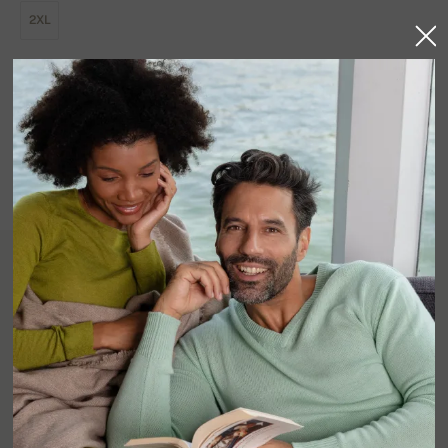
2XL
COLORES DISPONIBLES
En stock
Detalle del producto
100% cachemira, 2+2 capas.
Jersey bicolor con cremallera y gorro, reversible.