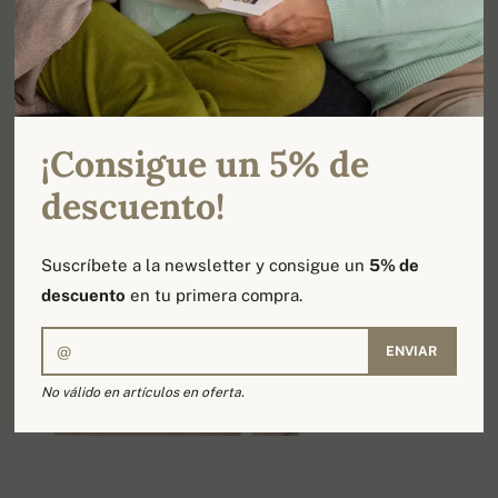
2 grandes bolsillos muy deportivo. Un modelo que
sencillamente, ¡tiene que tener!
Canalé de 1 cm 2x2 en bajo y puños.
Corte recto.
¡Consigue un 5% de
descuento!
Suscríbete a la newsletter y consigue un
5% de
descuento
en tu primera compra.
ENVIAR
No válido en artículos en oferta.