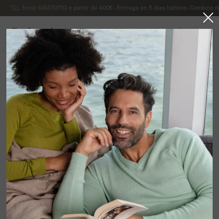
Envío GRATUITO a partir de 400€ - Entrega en 5 días hábiles- Cambios d
Cachemira
0
ESPAÑA
Ir a la página principal
Rebajas