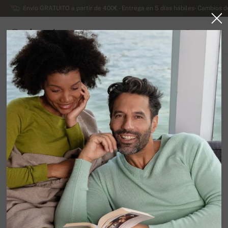
Envío GRATUITO a partir de 400€ - Entrega en 5 días hábiles- Cambios d
Cachemira
0
ESPAÑA
Ir a la página principal
Rebajas