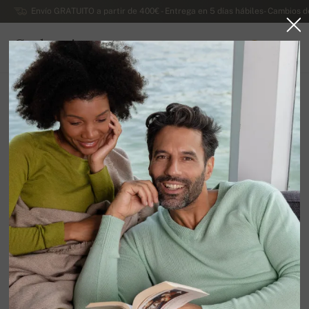
Envío GRATUITO a partir de 400€ - Entrega en 5 días hábiles- Cambios d
Cachemira
0
ESPAÑA
Ir a la página principal
Rebajas