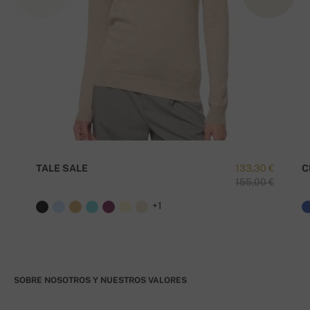
TALE SALE
133,30 €
C
155,00 €
+1
SOBRE NOSOTROS Y NUESTROS VALORES