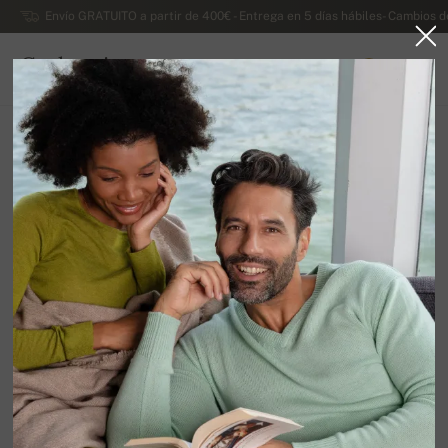
Envío GRATUITO a partir de 400€ - Entrega en 5 días hábiles- Cambios d
Cachemira
0
ESPAÑA
Ir a la página principal
Rebajas