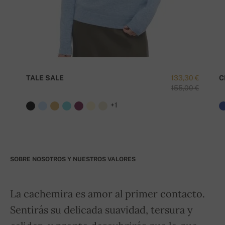
TALE SALE
133,30 €
C
155,00 €
+1
SOBRE NOSOTROS Y NUESTROS VALORES
La cachemira es amor al primer contacto.
Sentirás su delicada suavidad, tersura y