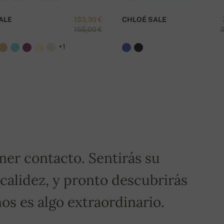
¿
ALE
133,30 €
CHLOÉ SALE
155,00 €
3
+1
ero de pedido.
¡Para pedidos superiores a 400€,
mer contacto. Sentirás su
 calidez, y pronto descubrirás
os es algo extraordinario.