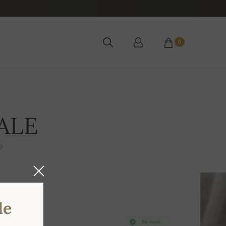
0
ALE
2
de
En stock