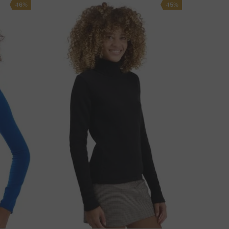
-16%
-15%