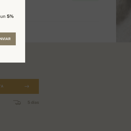
e un
5%
NVIAR
TA
5 días