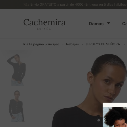
Envío GRATUITO a partir de 400€ - Entrega en 5 días hábiles
Cachemira
Damas
Ca
ESPAÑA
Ir a la página principal
Rebajas
JERSEYS DE SEÑORA