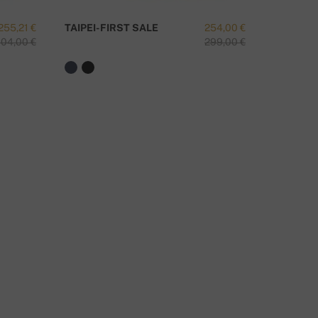
TIENE ALGUNA PREGUNTA SOBRE ESTE PRODUCTO?
255,21 €
TAIPEI-FIRST SALE
254,00 €
VARSOVI
04,00 €
299,00 €
CONTÁCTANOS