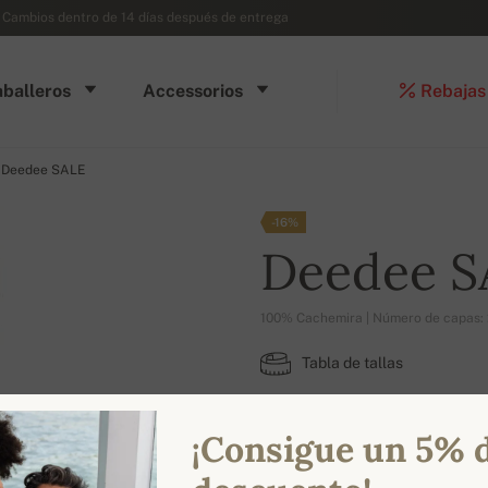
- Cambios dentro de 14 días después de entrega
balleros
Accessorios
Rebajas
Deedee SALE
-16%
Deedee S
100% Cachemira | Número de capas: 
Tabla de tallas
XS
S
M
¡Consigue un 5% 
COLORES DISPONIBLES