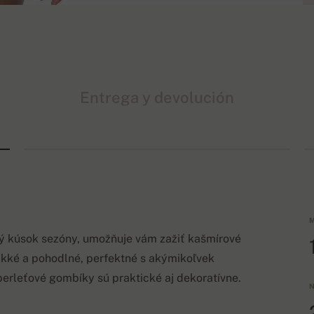
Entrega y devolución
M
ý kúsok sezóny, umožňuje vám zažiť kašmírové
äkké a pohodlné, perfektné s akýmikoľvek
perleťové gombíky sú praktické aj dekoratívne.
N