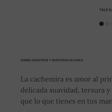
BIC: GIBASKBX
TALE S
Banco: Slovenská sporiteľňa a.s., Nitra
Por favor, indique como símbolo variable su núm
transporte gratuito!
SOBRE NOSOTROS Y NUESTROS VALORES
La cachemira es amor al pri
delicada suavidad, tersura y
que lo que tienes en tus man