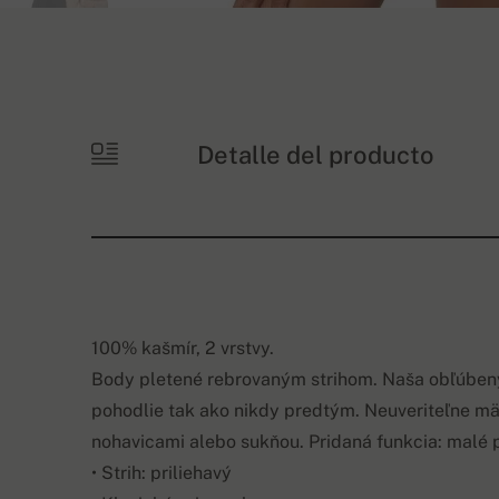
+3
dalších
Detalle del producto
100% kašmír, 2 vrstvy.
Body pletené rebrovaným strihom. Naša obľúben
pohodlie tak ako nikdy predtým. Neuveriteľne m
nohavicami alebo sukňou. Pridaná funkcia: malé 
• Strih: priliehavý