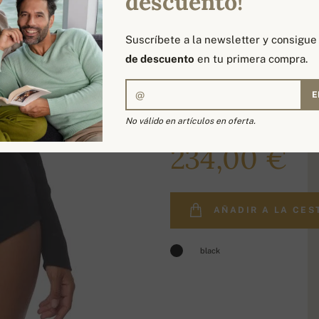
descuento!
Suscríbete a la newsletter y consigu
de descuento
en tu primera compra.
E
No válido en artículos en oferta.
279,00 €
234,00 €
AÑADIR A LA CES
black