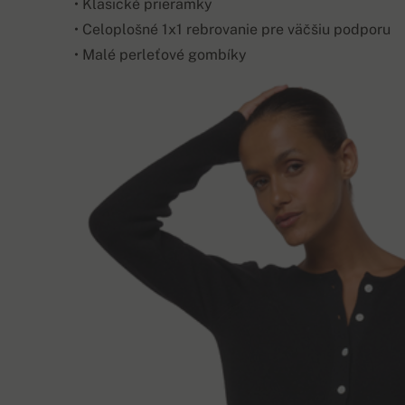
• Klasické prieramky
• Celoplošné 1x1 rebrovanie pre väčšiu podporu
• Malé perleťové gombíky